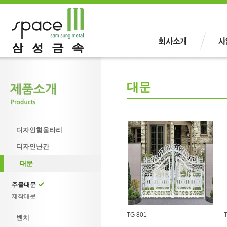
대문
디자인형울타리
디자인난간
대문
주물대문
제작대문
TG 801
벤치