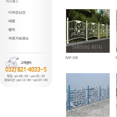
메쉬휀스
디자인난간
대문
벤치
자전거보관소
SAF-158