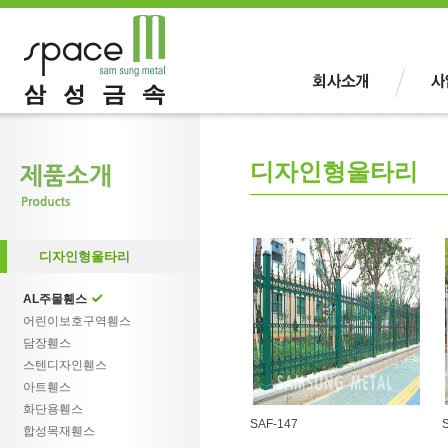
디자인형울타리
디자인형울타리
AL주물휀스
어린이보호구역휀스
담장휀스
스텐디자인휀스
아트휀스
화단용휀스
SAF-147
합성목재휀스