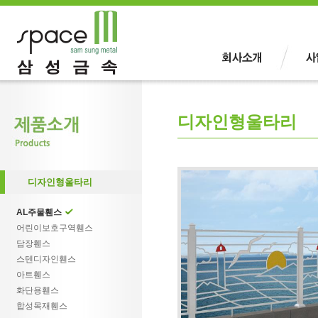
디자인형울타리
디자인형울타리
AL주물휀스
어린이보호구역휀스
담장휀스
스텐디자인휀스
아트휀스
화단용휀스
합성목재휀스