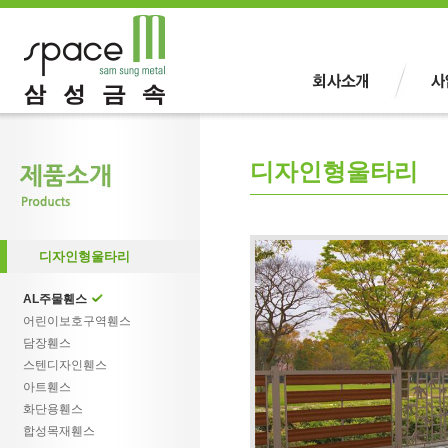
디자인형울타리
디자인형울타리
AL주물휀스
어린이보호구역휀스
담장휀스
스텐디자인휀스
아트휀스
화단용휀스
합성목재휀스