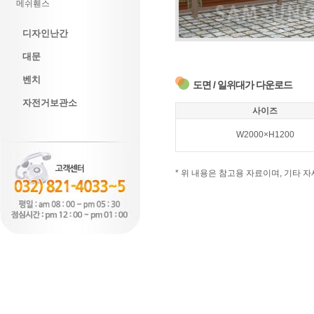
메쉬휀스
디자인난간
대문
벤치
도면 / 일위대가 다운로드
자전거보관소
사이즈
W2000×H1200
* 위 내용은 참고용 자료이며, 기타 