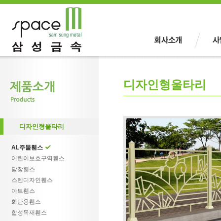
디자인형울타리
디자인형울타리
AL주물휀스
어린이보호구역휀스
담장휀스
스텐디자인휀스
아트휀스
화단용휀스
합성목재휀스